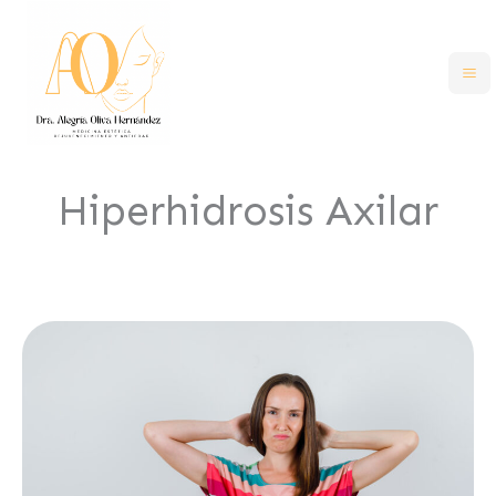
al
contenido
Hiperhidrosis Axilar